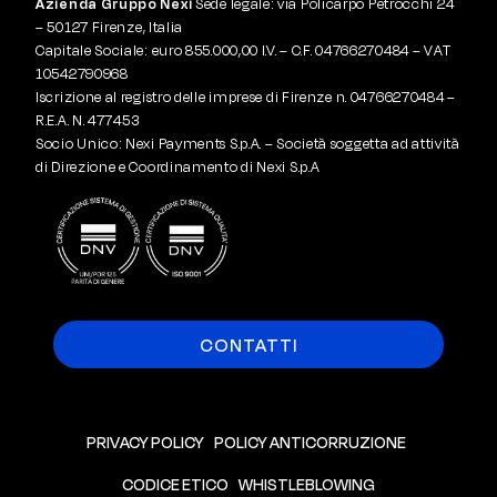
Azienda Gruppo Nexi
Sede legale: via Policarpo Petrocchi 24
– 50127 Firenze, Italia
Capitale Sociale: euro 855.000,00 I.V. – C.F. 04766270484 – VAT
10542790968
Iscrizione al registro delle imprese di Firenze n. 04766270484 –
R.E.A. N. 477453
Socio Unico: Nexi Payments S.p.A. – Società soggetta ad attività
di Direzione e Coordinamento di Nexi S.p.A
CONTATTI
PRIVACY POLICY
POLICY ANTICORRUZIONE
CODICE ETICO
WHISTLEBLOWING