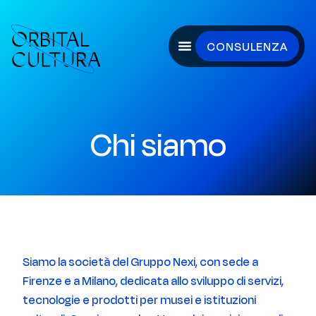
CONSULENZA
Chi siamo
Siamo la società del Gruppo Nexi, con sede a
Firenze e a Milano, dedicata allo sviluppo di servizi,
tecnologie e prodotti per musei e istituzioni