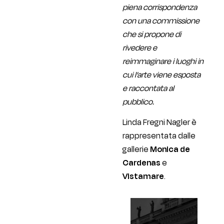
piena corrispondenza
con una commissione
che si propone di
rivedere e
reimmaginare i luoghi in
cui l’arte viene esposta
e raccontata al
pubblico.
Linda Fregni Nagler è
rappresentata dalle
gallerie
Monica de
Cardenas
e
Vistamare
.