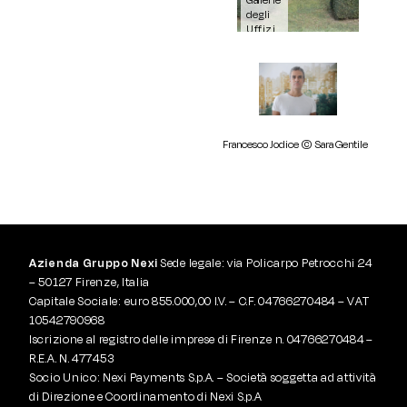
degli
degli
degli
degli
Uffizi.
Uffizi.
Uffizi.
Uffizi.
Courtesy
Courtesy
Courtesy
Courtes
Orbital
Orbital
Orbital
Orbital
Cultura.
Cultura
Cultura.
Cultura.
Francesco Jodice © Sara Gentile
Azienda Gruppo Nexi
Sede legale: via Policarpo Petrocchi 24
– 50127 Firenze, Italia
Capitale Sociale: euro 855.000,00 I.V. – C.F. 04766270484 – VAT
10542790968
Iscrizione al registro delle imprese di Firenze n. 04766270484 –
R.E.A. N. 477453
Socio Unico: Nexi Payments S.p.A. – Società soggetta ad attività
di Direzione e Coordinamento di Nexi S.p.A